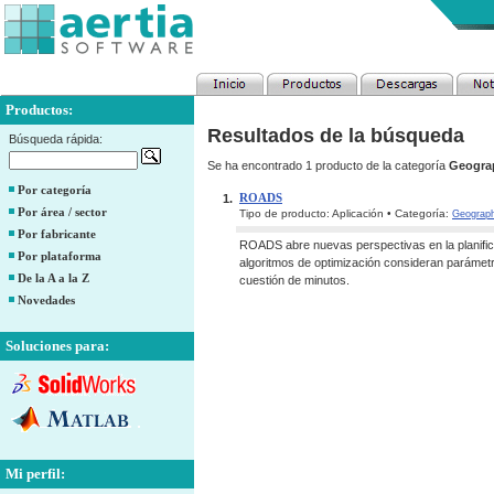
Productos:
Resultados de la búsqueda
Búsqueda rápida:
Se ha encontrado 1 producto de la categoría
Geograp
Por categoría
ROADS
1.
Por área / sector
Tipo de producto: Aplicación • Categoría:
Geograph
Por fabricante
ROADS abre nuevas perspectivas en la planifica
Por plataforma
algoritmos de optimización consideran parámetro
De la A a la Z
cuestión de minutos.
Novedades
Soluciones para:
Mi perfil: