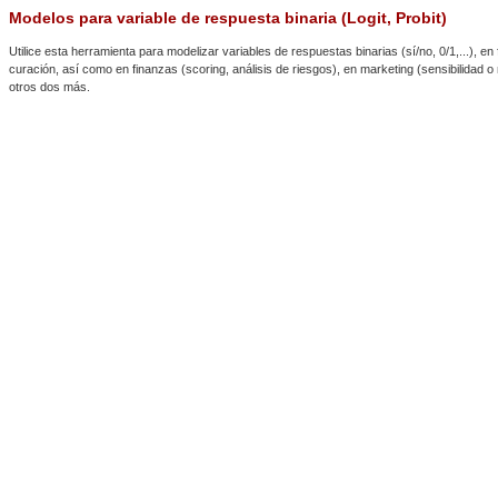
Modelos para variable de respuesta binaria (Logit, Probit)
Utilice esta herramienta para modelizar variables de respuestas binarias (sí/no, 0/1,...), e
curación, así como en finanzas (scoring, análisis de riesgos), en marketing (sensibilida
otros dos más.