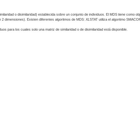
milaridad o disimilaridad) establecida sobre un conjunto de individuos. El MDS tiene como ob
e 2 dimensiones). Existen diferentes algoritmos de MDS:
XL
STAT utiliza el algoritmo SMACO
duos para los cuales solo una matriz de similaridad o de disimilaridad está disponible.